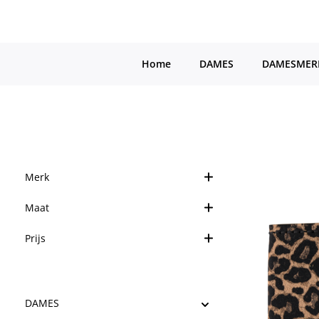
a naar de hoofdinhoud
Ga naar de hoofdnavigatie
Home
DAMES
DAMESMER
Merk
Maat
Prijs
DAMES