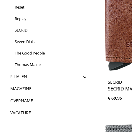
Reset
Replay
SECRID
Seven Dials
The Good People
Thomas Maine
FILIALEN
Produc
SECRID
SECRID MV
MAGAZINE
Normale prijs
€ 69,95
OVERNAME
VACATURE