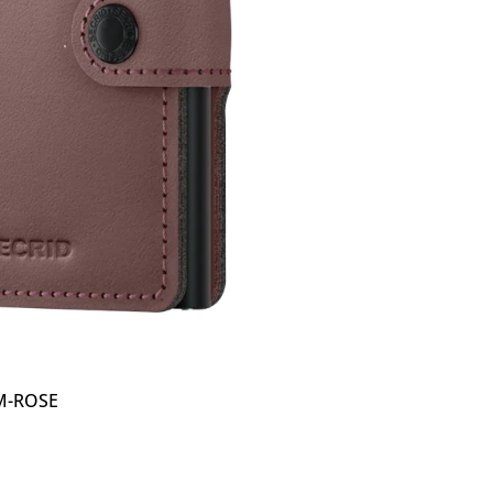
Details
M-ROSE
: