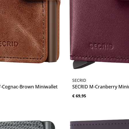
thoeveelheid: Voer de gewenste hoeveelh
Producthoeveelhe
SECRID
-Cognac-Brown Miniwallet
SECRID M-Cranberry Miniw
:
Normale prijs:
€ 69,95