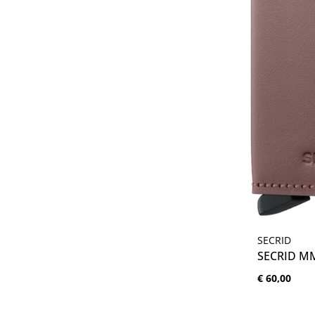
SECRID
SECRID M
Normale prijs
€ 60,00