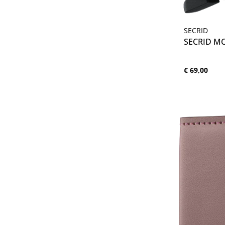
Produc
SECRID
SECRID MC
Normale prijs
€ 69,00