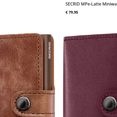
SECRID MPe-Latte Miniwal
:
Normale prijs:
€ 79,95