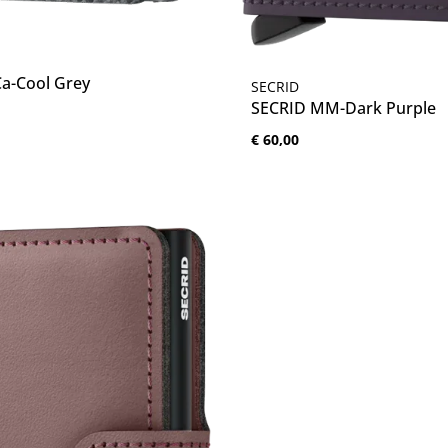
thoeveelheid: Voer de gewenste hoeveelh
a-Cool Grey
Producthoeveelhe
SECRID
SECRID MM-Dark Purple
:
Normale prijs:
€ 60,00