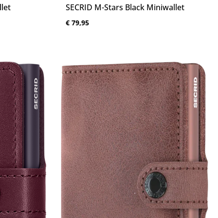
let
SECRID M-Stars Black Miniwallet
Normale prijs:
€ 79,95