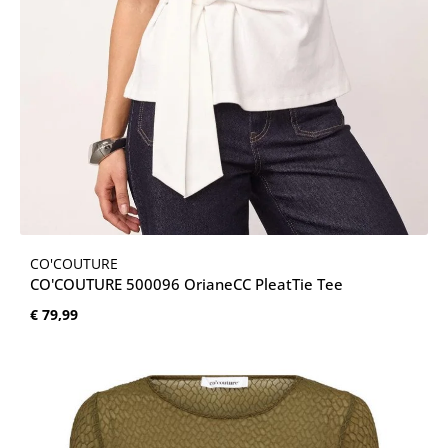
CO'COUTURE
CO'COUTURE 500096 OrianeCC PleatTie Tee
Normale prijs:
€ 79,99