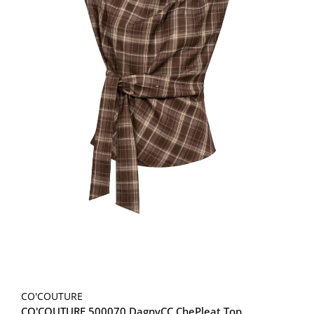
CO'COUTURE
CO'COUTURE 500070 DagnyCC ChePleat Top