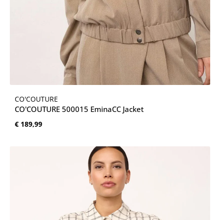
CO'COUTURE
CO'COUTURE 500015 EminaCC Jacket
Normale prijs:
€ 189,99