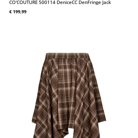
CO'COUTURE 500114 DeniceCC DenFringe Jack
Normale prijs:
€ 199,99