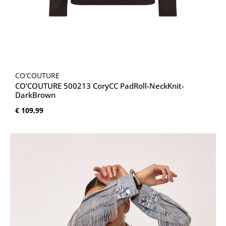
CO'COUTURE
CO'COUTURE 500213 CoryCC PadRoll-NeckKnit-
DarkBrown
Normale prijs:
€ 109,99