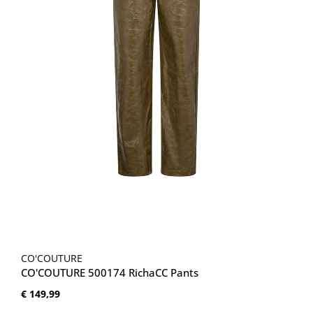
CO'COUTURE
CO'COUTURE 500174 RichaCC Pants
Normale prijs:
€ 149,99