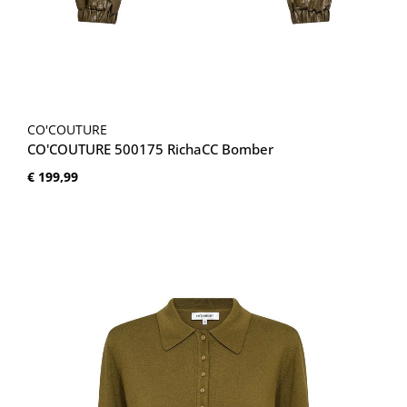
CO'COUTURE
CO'COUTURE 500175 RichaCC Bomber
Normale prijs:
€ 199,99