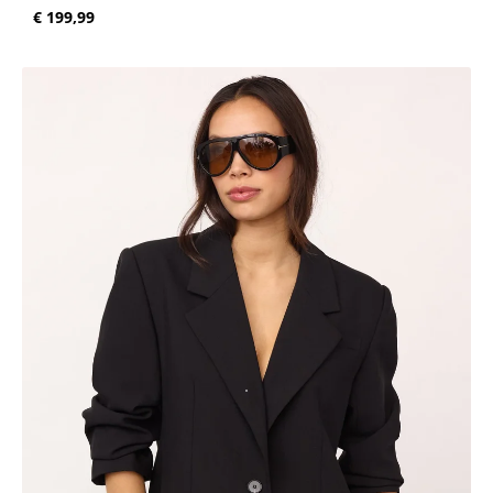
Normale prijs:
€ 199,99