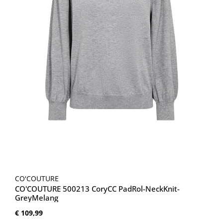
CO'COUTURE
CO'COUTURE 500213 CoryCC PadRol-NeckKnit-
GreyMelang
Normale prijs:
€ 109,99