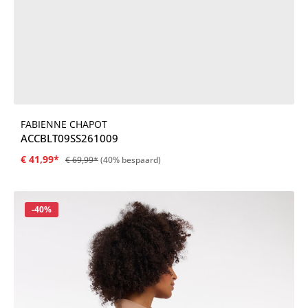
FABIENNE CHAPOT
ACCBLT09SS261009
€ 41,99*
€ 69,99*
(40% bespaard)
Korting
-40%