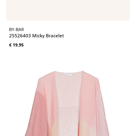
BY-BAR
25526403 Micky Bracelet
Normale prijs:
€ 19,95