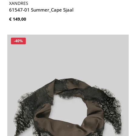
XANDRES
61547-01 Summer_Cape Sjaal
Normale prijs:
€ 149,00
Korting
-40%