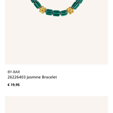
BY-BAR
26226403 Jasmine Bracelet
Normale prijs:
€ 19,95