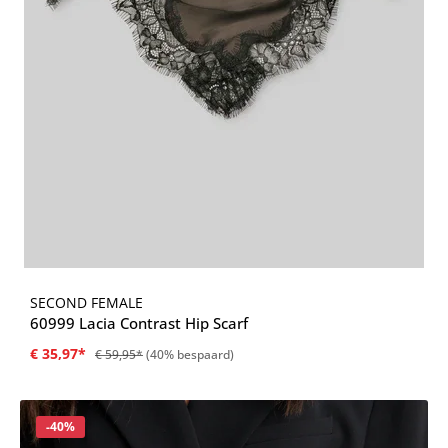
SECOND FEMALE
60999 Lacia Contrast Hip Scarf
€ 35,97*
€ 59,95*
(40% bespaard)
Korting
-40%