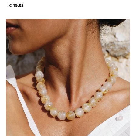
Normale prijs:
€ 19,95