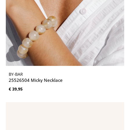
BY-BAR
25526504 Micky Necklace
Normale prijs:
€ 39,95