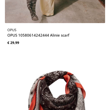
OPUS
OPUS 10580614242444 Alinie scarf
Normale prijs:
€ 29,99