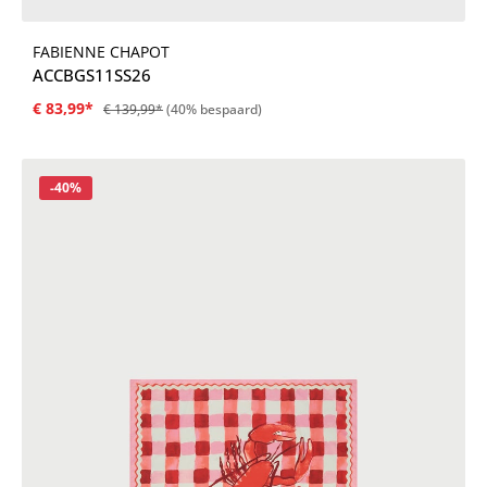
FABIENNE CHAPOT
ACCBGS11SS26
€ 83,99*
€ 139,99*
(40% bespaard)
Korting
-40%