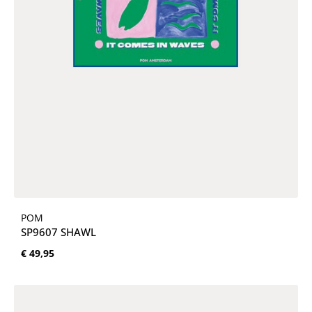
POM
SP9607 SHAWL
Normale prijs:
€ 49,95