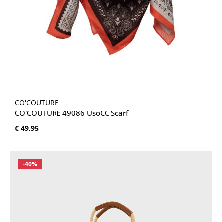
CO'COUTURE
CO'COUTURE 49086 UsoCC Scarf
Normale prijs:
€ 49,95
Korting
-40%