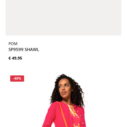
POM
SP9599 SHAWL
Normale prijs:
€ 49,95
Korting
-40%