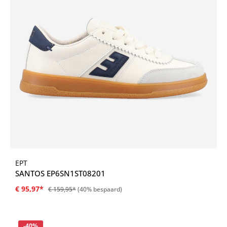
EPT
SANTOS EP6SN1ST08201
€ 95,97*
€ 159,95*
(40% bespaard)
Korting
-40%