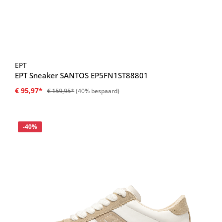
EPT
EPT Sneaker SANTOS EP5FN1ST88801
€ 95,97*
€ 159,95*
(40% bespaard)
Korting
-40%