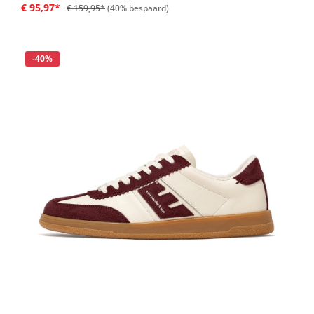
€ 95,97*
€ 159,95*
(40% bespaard)
Korting
-40%