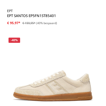
EPT
EPT SANTOS EP5FN1ST85401
€ 95,97*
€ 159,95*
(40% bespaard)
Korting
-40%