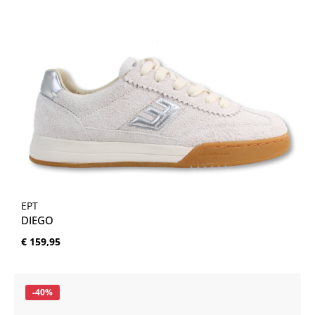
EPT
DIEGO
Normale prijs:
€ 159,95
Korting
-40%