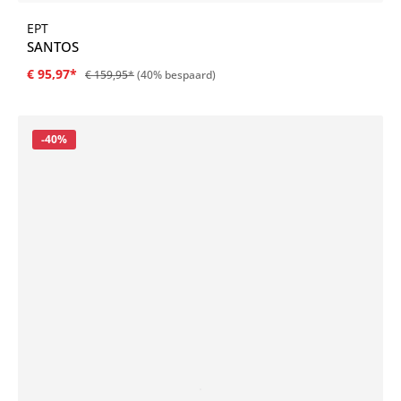
EPT
SANTOS
€ 95,97*
€ 159,95*
(40% bespaard)
Korting
-40%