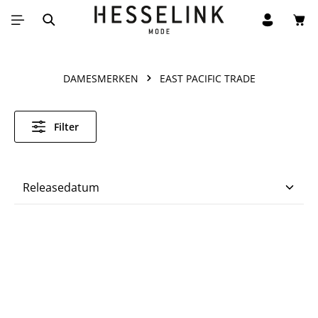
Win
Ga naar de hoofdinhoud
DAMESMERKEN
EAST PACIFIC TRADE
Filter