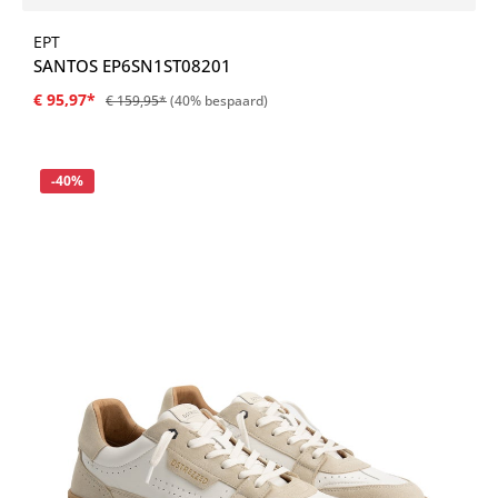
EPT
SANTOS EP6SN1ST08201
€ 95,97*
€ 159,95*
(40% bespaard)
Korting
-40%