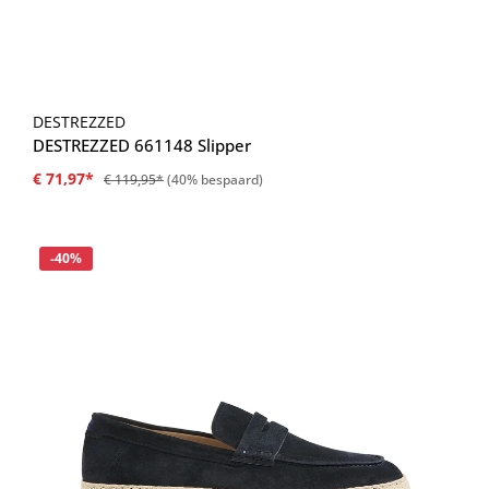
DESTREZZED
DESTREZZED 661148 Slipper
€ 71,97*
€ 119,95*
(40% bespaard)
Korting
-40%