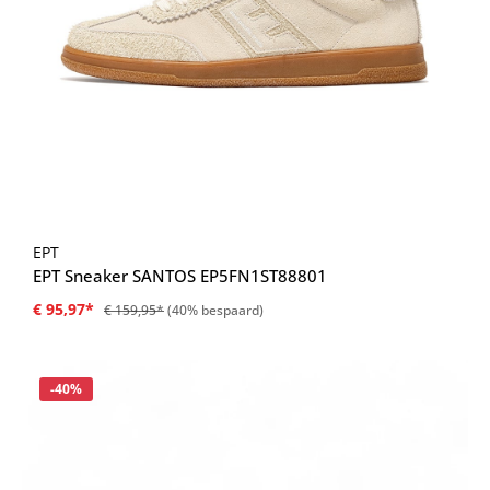
EPT
EPT Sneaker SANTOS EP5FN1ST88801
€ 95,97*
€ 159,95*
(40% bespaard)
Korting
-40%