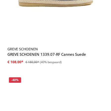
GREVE SCHOENEN
GREVE SCHOENEN 1339.07-RF Cannes Suede
€ 108,00*
€ 180,00*
(40% bespaard)
Korting
-40%