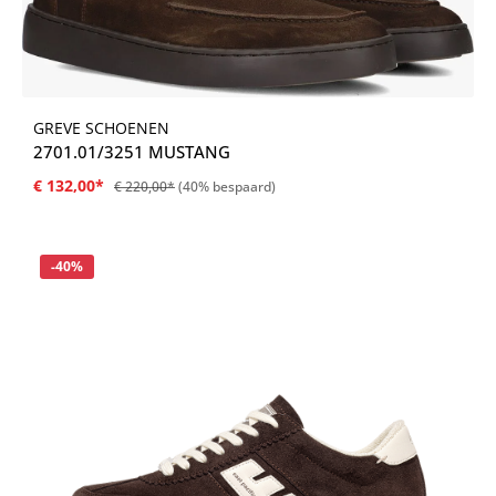
GREVE SCHOENEN
2701.01/3251 MUSTANG
€ 132,00*
€ 220,00*
(40% bespaard)
Korting
-40%