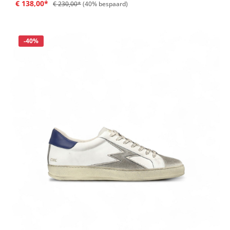
€ 138,00*
€ 230,00*
(40% bespaard)
Korting
-40%