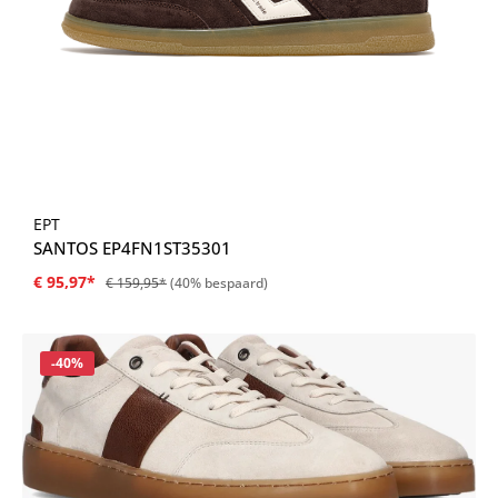
EPT
SANTOS EP4FN1ST35301
€ 95,97*
€ 159,95*
(40% bespaard)
Korting
-40%