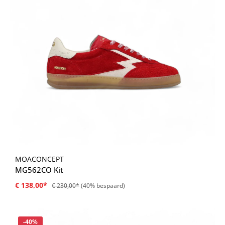
MOACONCEPT
MG562CO Kit
€ 138,00*
€ 230,00*
(40% bespaard)
Korting
-40%