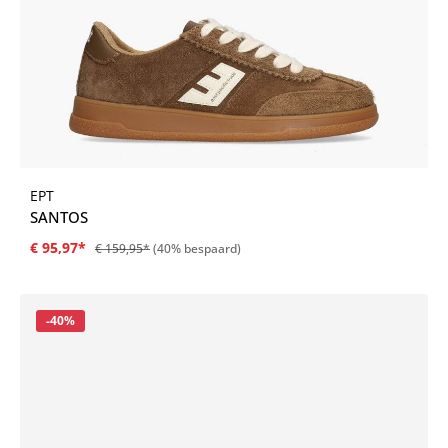
EPT
SANTOS
€ 95,97*
€ 159,95*
(40% bespaard)
Korting
-40%