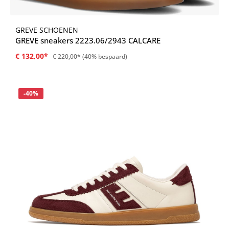
GREVE SCHOENEN
GREVE sneakers 2223.06/2943 CALCARE
€ 132,00*
€ 220,00*
(40% bespaard)
Korting
-40%