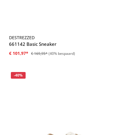
DESTREZZED
661142 Basic Sneaker
€ 101,97*
€ 169,95*
(40% bespaard)
Korting
-40%