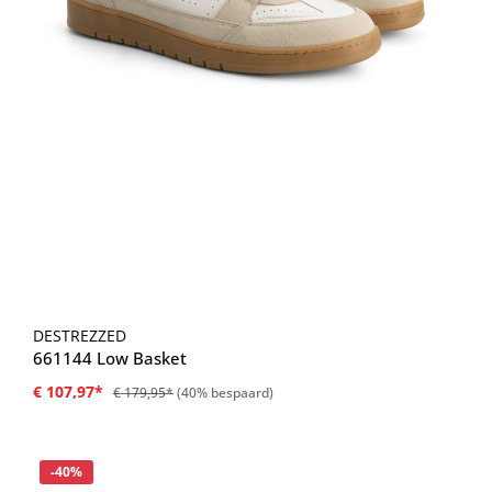
DESTREZZED
661144 Low Basket
€ 107,97*
€ 179,95*
(40% bespaard)
Korting
-40%