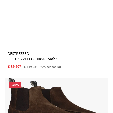
DESTREZZED
DESTREZZED 660084 Loafer
€ 89,97*
€ 149,95*
(40% bespaard)
Korting
-40%