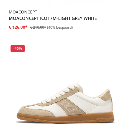
MOACONCEPT
MOACONCEPT ICO17M-LIGHT GREY WHITE
€ 126,00*
€ 210,00*
(40% bespaard)
Korting
-40%