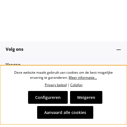
Volg ons
Vragen
Deze website maakt gebruik van cookies om de best mogelijke
ervaring te garanderen.
Meer informatie...
Over ons
Privacy beleid
|
Colofon
Nieuwsbrief
Configureren
Weigeren
Alle prijzen incl. btw plus
verzendkosten
en eventuele
Aanvaard alle cookies
bezorgkosten, indien niet anders vermeld.