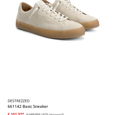
DESTREZZED
661142 Basic Sneaker
€ 101,97*
€ 169,95*
(40% bespaard)