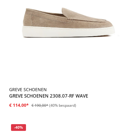
GREVE SCHOENEN
GREVE SCHOENEN 2308.07-RF WAVE
€ 114,00*
€ 190,00*
(40% bespaard)
Korting
-40%