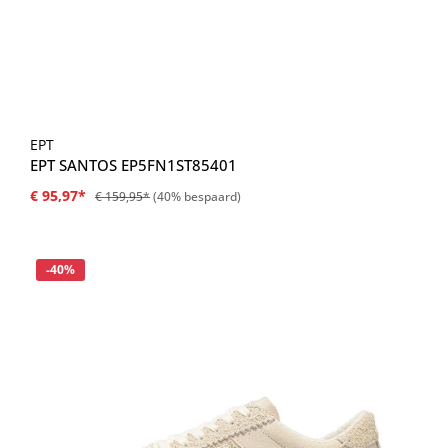
EPT
EPT SANTOS EP5FN1ST85401
€ 95,97*
€ 159,95*
(40% bespaard)
Korting
-40%