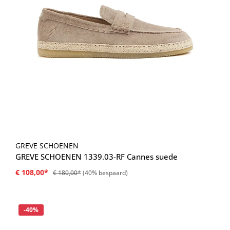
GREVE SCHOENEN
GREVE SCHOENEN 1339.03-RF Cannes suede
€ 108,00*
€ 180,00*
(40% bespaard)
Korting
-40%