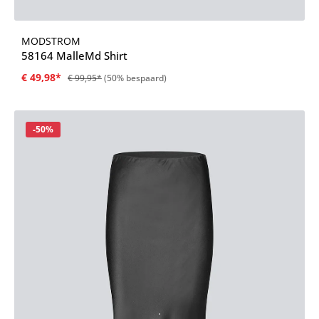
MODSTROM
58164 MalleMd Shirt
€ 49,98*
€ 99,95*
(50% bespaard)
Korting
-50%