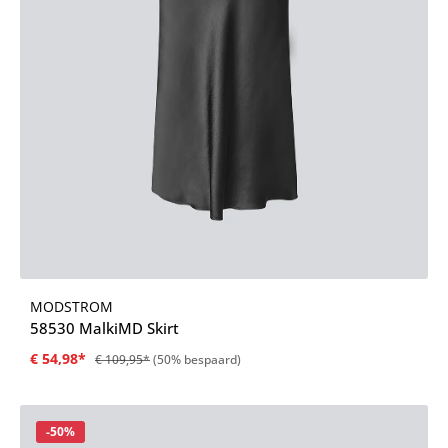
MODSTROM
58530 MalkiMD Skirt
€ 54,98*
€ 109,95*
(50% bespaard)
Korting
-50%