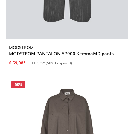
MODSTROM
MODSTROM PANTALON 57900 KemmaMD pants
€ 59,98*
€ 119,95*
(50% bespaard)
Korting
-50%