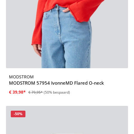
MODSTROM
MODSTROM 57954 IvonneMD Flared O-neck
€ 39,98*
€ 79,95*
(50% bespaard)
Korting
-50%