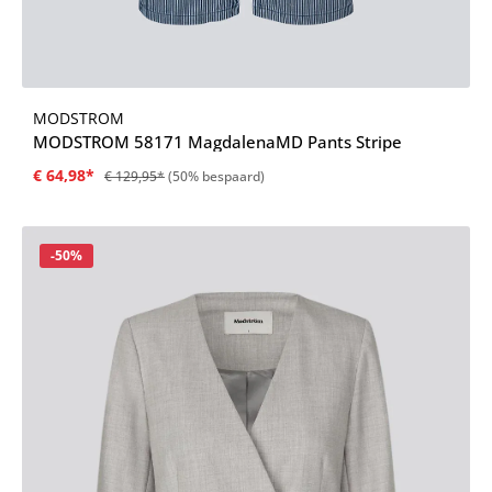
MODSTROM
MODSTROM 58171 MagdalenaMD Pants Stripe
€ 64,98*
€ 129,95*
(50% bespaard)
Korting
-50%