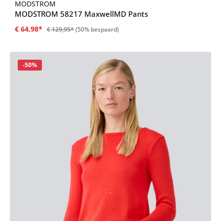
MODSTROM
MODSTROM 58217 MaxwellMD Pants
€ 64,98*
€ 129,95*
(50% bespaard)
Korting
-50%