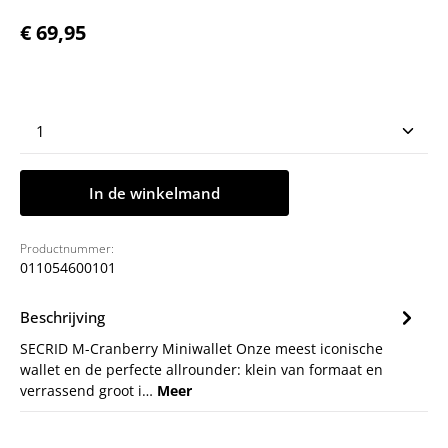
Normale prijs:
€ 69,95
Producthoeveelheid: Voer de gewenste hoeveelheid
In de winkelmand
Productnummer:
011054600101
Beschrijving
SECRID M-Cranberry Miniwallet Onze meest iconische
wallet en de perfecte allrounder: klein van formaat en
verrassend groot i…
Meer