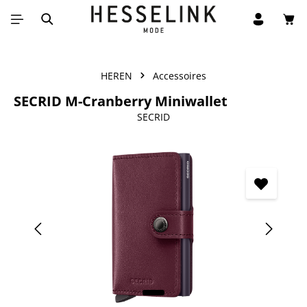
Win
Ga naar de hoofdinhoud
HEREN
Accessoires
SECRID M-Cranberry Miniwallet
SECRID
Afbeeldingengalerij overslaan