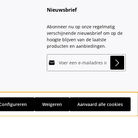
Nieuwsbrief
Abonneer nu op onze regelmatig
verschijnende nieuwsbrief om op de
hoogte blijven van de laatste
producten en aanbiedingen.
E-mailadres*
This site is protected by
Friendly Captcha
and
Privacy
its
Privacy Policy
and
Terms of Use
apply.
Velden gemarkeerd met asterisks (*)
Door doorgaan te selecteren, bevestigt
zijn verplicht.
u dat u onze
gegevensbeschermingsinformatie
hebt
Configureren
Weigeren
Aanvaard alle cookies
gelezen en onze
sten
en eventuele bezorgkosten, indien niet anders vermeld.
algemene voorwaarden
hebt
geaccepteerd.