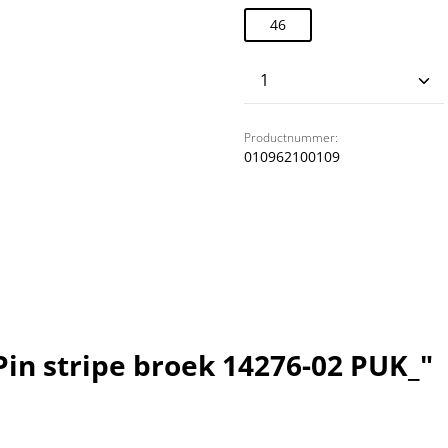
46
Producthoeveelhei
Productnummer:
010962100109
in stripe broek 14276-02 PUK_"