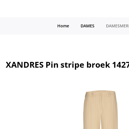
a naar de hoofdinhoud
Ga naar de hoofdnavigatie
Home
DAMES
DAMESMER
XANDRES Pin stripe broek 142
Afbeeldingengalerij overslaan