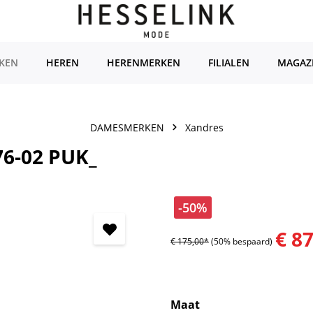
KEN
HEREN
HERENMERKEN
FILIALEN
MAGAZ
DAMESMERKEN
Xandres
76-02 PUK_
-50%
€ 8
€ 175,00*
(50% bespaard)
Selecteer
Maat