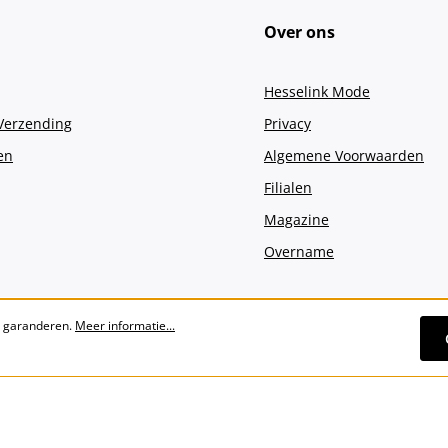
Over ons
Hesselink Mode
 Verzending
Privacy
en
Algemene Voorwaarden
Filialen
Magazine
Overname
e garanderen.
Meer informatie...
Alle prijzen incl. btw plus
verzendko