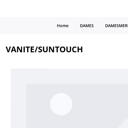
a naar de hoofdinhoud
Ga naar de hoofdnavigatie
Home
DAMES
DAMESMER
VANITE/SUNTOUCH
Afbeeldingengalerij overslaan