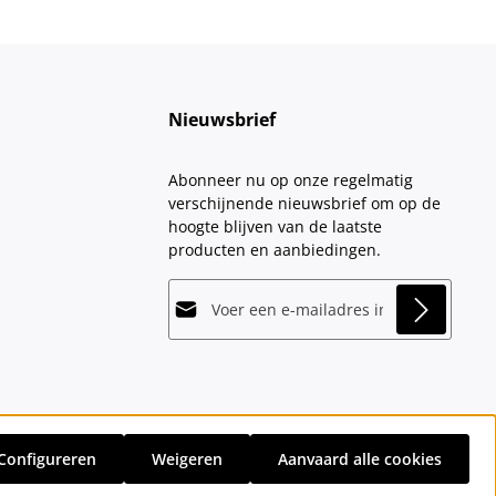
Nieuwsbrief
Abonneer nu op onze regelmatig
verschijnende nieuwsbrief om op de
hoogte blijven van de laatste
producten en aanbiedingen.
E-mailadres*
This site is protected by
Friendly Captcha
and
Privacy
its
Privacy Policy
and
Terms of Use
apply.
Velden gemarkeerd met asterisks (*)
Door doorgaan te selecteren, bevestigt
zijn verplicht.
u dat u onze
gegevensbeschermingsinformatie
hebt
Configureren
Weigeren
Aanvaard alle cookies
gelezen en onze
sten
en eventuele bezorgkosten, indien niet anders vermeld.
algemene voorwaarden
hebt