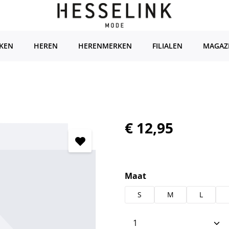
KEN
HEREN
HERENMERKEN
FILIALEN
MAGAZ
Normale prijs:
€ 12,95
Selecteer
Maat
S
M
L
Producthoeveelhei