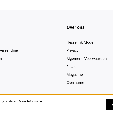
Over ons
Hesselink Mode
 Verzending
Privacy
en
Algemene Voorwaarden
Filialen
Magazine
Overname
e garanderen.
Meer informatie...
Alle prijzen incl. btw plus
verzendko