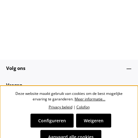
Volg ons
Vragen
Deze website maakt gebruik van cookies om de best mogelijke
ervaring te garanderen.
Meer informatie...
Over ons
Privacy beleid
|
Colofon
Nieuwsbrief
Configureren
Weigeren
Alle prijzen incl. btw plus
verzendkosten
en eventuele
Aanvaard alle cookies