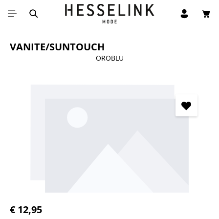
Win
Ga naar de hoofdinhoud
VANITE/SUNTOUCH
OROBLU
Afbeeldingengalerij overslaan
Normale prijs:
€ 12,95