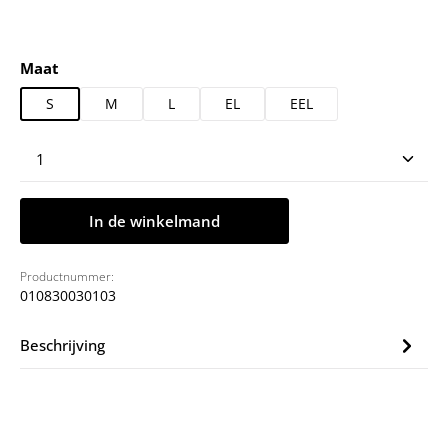
Selecteer
Maat
S
M
L
EL
EEL
Producthoeveelheid: Voer de gewenste hoeveelheid
In de winkelmand
Productnummer:
010830030103
Beschrijving