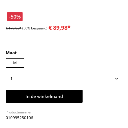
-50%
€ 89,98*
€ 179,95*
(50% bespaard)
Selecteer
Maat
M
Producthoeveelheid: Voer de gewenste hoeveelheid
In de winkelmand
Productnummer:
010995280106