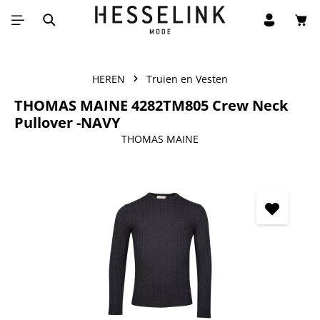
Win
Ga naar de hoofdinhoud
HEREN
Truien en Vesten
THOMAS MAINE 4282TM805 Crew Neck
Pullover -NAVY
THOMAS MAINE
Afbeeldingengalerij overslaan