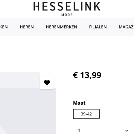
KEN
HEREN
HERENMERKEN
FILIALEN
MAGAZ
Normale prijs:
€ 13,99
Selecteer
Maat
39-42
Producthoeveelhei