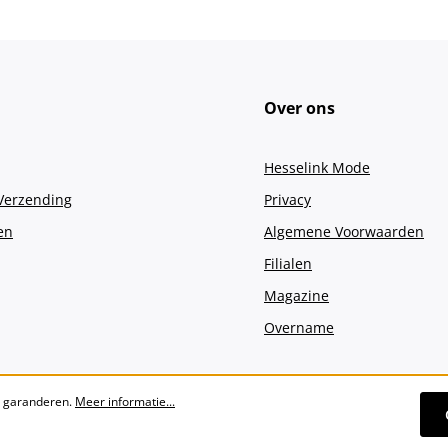
Over ons
Hesselink Mode
 Verzending
Privacy
en
Algemene Voorwaarden
Filialen
Magazine
Overname
e garanderen.
Meer informatie...
Alle prijzen incl. btw plus
verzendko