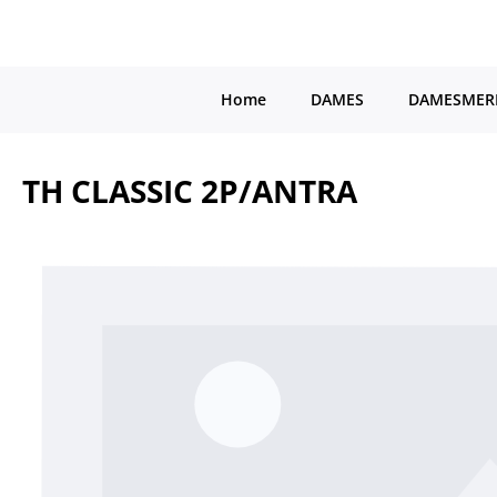
a naar de hoofdinhoud
Ga naar de hoofdnavigatie
Home
DAMES
DAMESMER
TH CLASSIC 2P/ANTRA
Afbeeldingengalerij overslaan