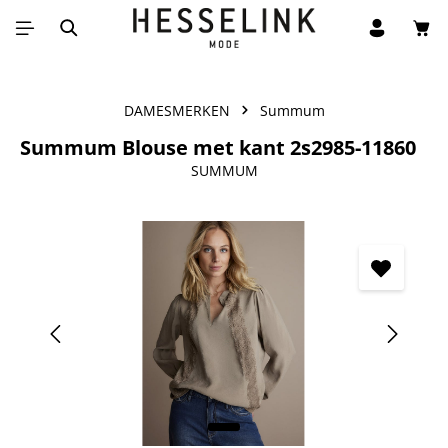
Win
Ga naar de hoofdinhoud
DAMESMERKEN
Summum
Summum Blouse met kant 2s2985-11860
SUMMUM
Afbeeldingengalerij overslaan