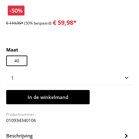
-50%
€ 59,98*
€ 119,95*
(50% bespaard)
Selecteer
Maat
40
Producthoeveelheid: Voer de gewenste hoeveelheid
In de winkelmand
Productnummer:
010934340106
Beschrijving