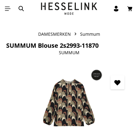
Win
Ga naar de hoofdinhoud
DAMESMERKEN
Summum
SUMMUM Blouse 2s2993-11870
SUMMUM
Afbeeldingengalerij overslaan