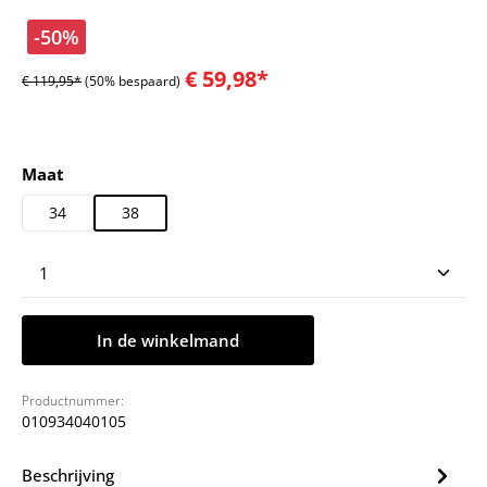
-50%
€ 59,98*
€ 119,95*
(50% bespaard)
Selecteer
Maat
34
38
Producthoeveelheid: Voer de gewenste hoeveelheid
In de winkelmand
Productnummer:
010934040105
Beschrijving