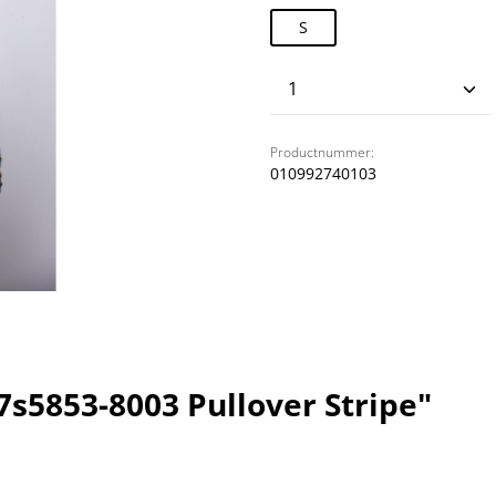
S
Producthoeveelhei
Productnummer:
010992740103
5853-8003 Pullover Stripe"