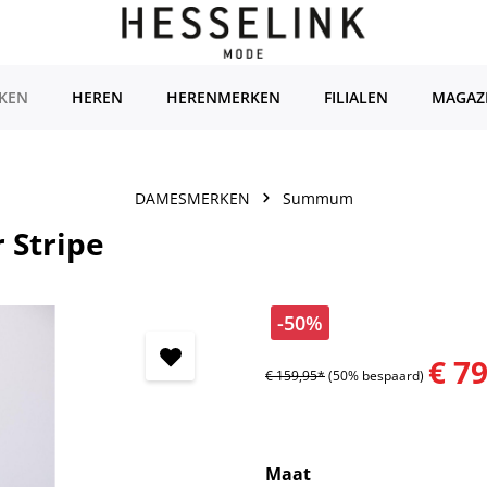
KEN
HEREN
HERENMERKEN
FILIALEN
MAGAZ
DAMESMERKEN
Summum
 Stripe
-50%
€ 7
€ 159,95*
(50% bespaard)
Selecteer
Maat