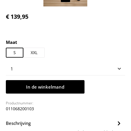
Normale prijs:
€ 139,95
Selecteer
Maat
S
XXL
Producthoeveelheid: Voer de gewenste hoeveelheid
In de winkelmand
Productnummer:
011068200103
Beschrijving