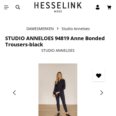
Win
Ga naar de hoofdinhoud
DAMESMERKEN
Studio Anneloes
STUDIO ANNELOES 94819 Anne Bonded
Trousers-black
STUDIO ANNELOES
Afbeeldingengalerij overslaan