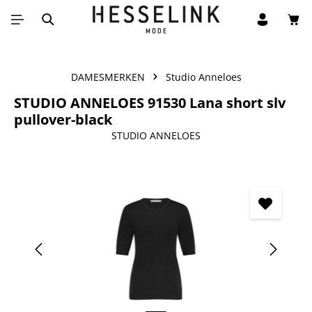
Win
Ga naar de hoofdinhoud
DAMESMERKEN
Studio Anneloes
STUDIO ANNELOES 91530 Lana short slv
pullover-black
STUDIO ANNELOES
Afbeeldingengalerij overslaan