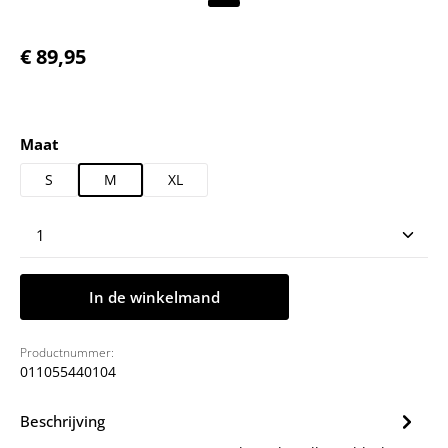
Normale prijs:
€ 89,95
Selecteer
Maat
S
M
XL
Producthoeveelheid: Voer de gewenste hoeveelheid
In de winkelmand
Productnummer:
011055440104
Beschrijving