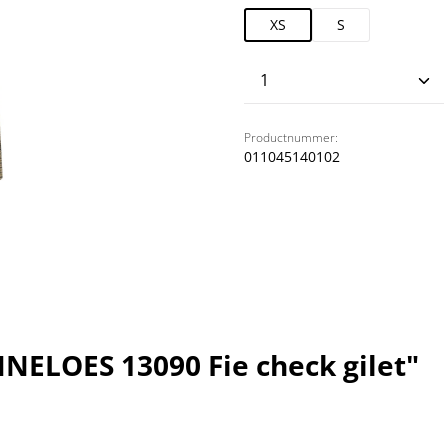
XS
S
Producthoeveelhei
Productnummer:
011045140102
NELOES 13090 Fie check gilet"