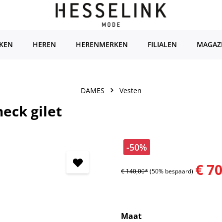
KEN
HEREN
HERENMERKEN
FILIALEN
MAGAZ
DAMES
Vesten
eck gilet
-50%
€ 7
€ 140,00*
(50% bespaard)
Selecteer
Maat