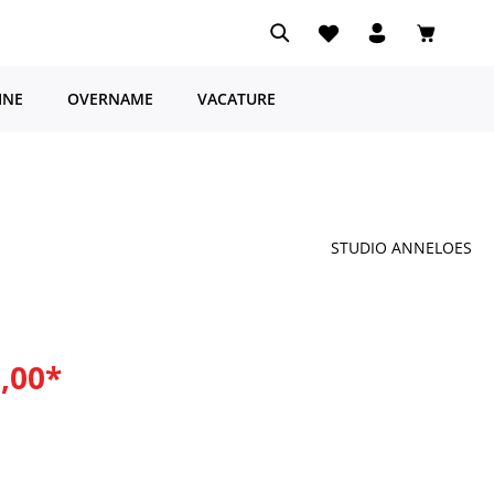
Je hebt 0 items op je ve
Winkelwa
INE
OVERNAME
VACATURE
STUDIO ANNELOES
0,00*