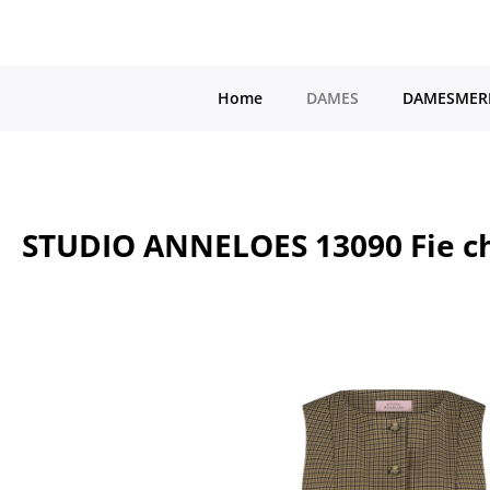
a naar de hoofdinhoud
Ga naar de hoofdnavigatie
Home
DAMES
DAMESMER
STUDIO ANNELOES 13090 Fie ch
Afbeeldingengalerij overslaan