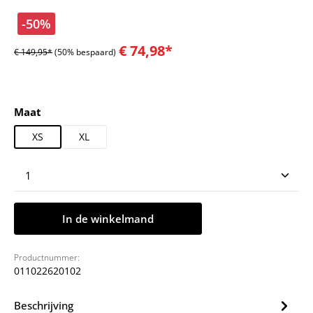
-50%
€ 74,98*
€ 149,95*
(50% bespaard)
Selecteer
Maat
XS
XL
Producthoeveelheid: Voer de gewenste hoeveelheid
In de winkelmand
Productnummer:
011022620102
Beschrijving