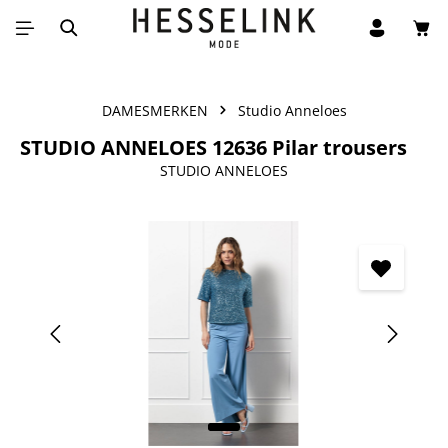
Win
Ga naar de hoofdinhoud
DAMESMERKEN
Studio Anneloes
STUDIO ANNELOES 12636 Pilar trousers
STUDIO ANNELOES
Afbeeldingengalerij overslaan