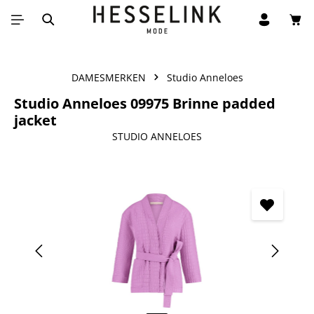
Win
Ga naar de hoofdinhoud
DAMESMERKEN
Studio Anneloes
Studio Anneloes 09975 Brinne padded
jacket
STUDIO ANNELOES
Afbeeldingengalerij overslaan