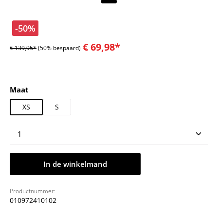
-50%
€ 69,98*
€ 139,95*
(50% bespaard)
Selecteer
Maat
XS
S
Producthoeveelheid: Voer de gewenste hoeveelheid
In de winkelmand
Productnummer:
010972410102