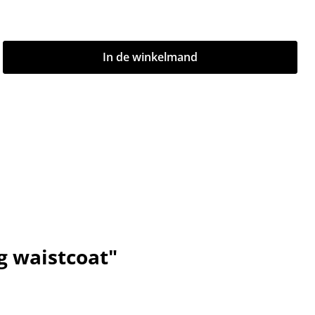
d: Voer de gewenste hoeveelheid in of g
In de winkelmand
g waistcoat"