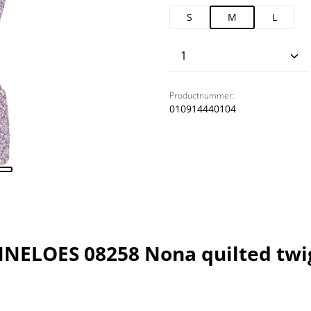
S
M
L
Producthoeveelhei
Productnummer:
010914440104
NELOES 08258 Nona quilted twi