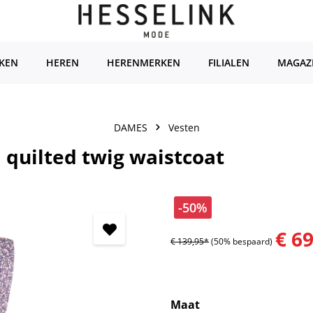
KEN
HEREN
HERENMERKEN
FILIALEN
MAGAZ
DAMES
Vesten
uilted twig waistcoat
-50%
€ 6
€ 139,95*
(50% bespaard)
Selecteer
Maat