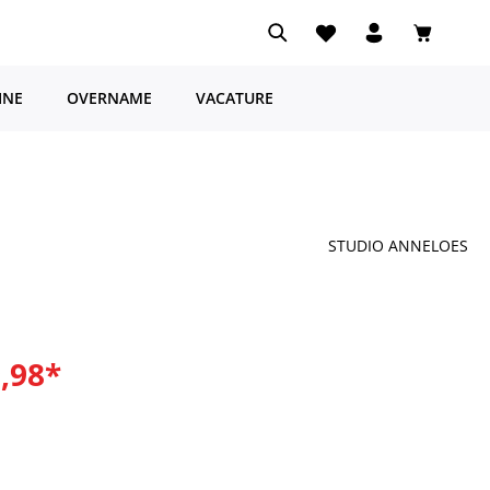
Je hebt 0 items op je ve
Winkelwa
INE
OVERNAME
VACATURE
STUDIO ANNELOES
9,98*