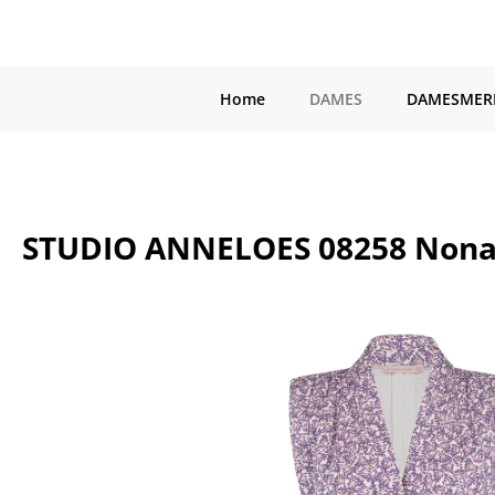
a naar de hoofdinhoud
Ga naar de hoofdnavigatie
Home
DAMES
DAMESMER
STUDIO ANNELOES 08258 Nona q
Afbeeldingengalerij overslaan