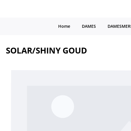
a naar de hoofdinhoud
Ga naar de hoofdnavigatie
Home
DAMES
DAMESMER
SOLAR/SHINY GOUD
Afbeeldingengalerij overslaan