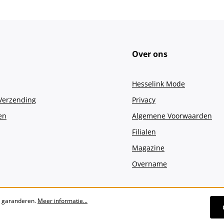
Over ons
Hesselink Mode
 Verzending
Privacy
en
Algemene Voorwaarden
Filialen
Magazine
Overname
e garanderen.
Meer informatie...
Alle prijzen incl. btw plus
verzendko