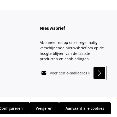
Nieuwsbrief
Abonneer nu op onze regelmatig
verschijnende nieuwsbrief om op de
hoogte blijven van de laatste
producten en aanbiedingen.
E-mailadres*
This site is protected by
Friendly Captcha
and
Privacy
its
Privacy Policy
and
Terms of Use
apply.
Velden gemarkeerd met asterisks (*)
Door doorgaan te selecteren, bevestigt
zijn verplicht.
u dat u onze
gegevensbeschermingsinformatie
hebt
Configureren
Weigeren
Aanvaard alle cookies
gelezen en onze
sten
en eventuele bezorgkosten, indien niet anders vermeld.
algemene voorwaarden
hebt