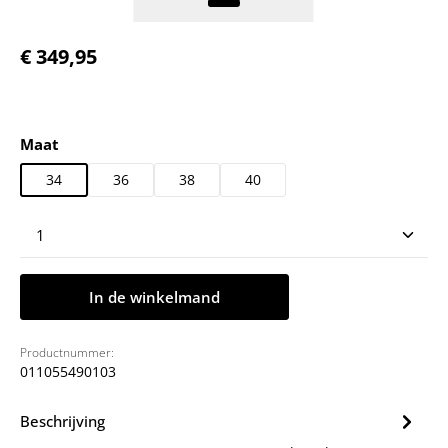
Normale prijs:
€ 349,95
Selecteer
Maat
34
36
38
40
Producthoeveelheid: Voer de gewenste hoeveelheid
In de winkelmand
Productnummer:
011055490103
Beschrijving