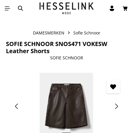
Win
Ga naar de hoofdinhoud
DAMESMERKEN
Sofie Schnoor
SOFIE SCHNOOR SNOS471 VOKESW
Leather Shorts
SOFIE SCHNOOR
Afbeeldingengalerij overslaan