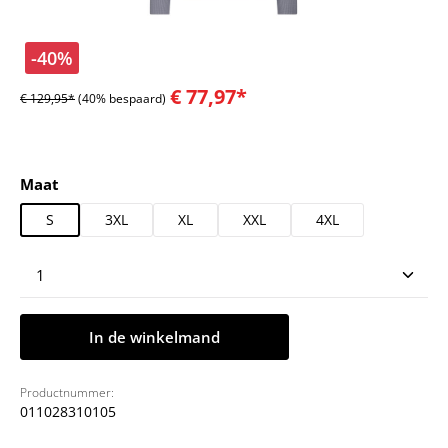
-40%
€ 77,97*
€ 129,95*
(40% bespaard)
Selecteer
Maat
S
3XL
XL
XXL
4XL
Producthoeveelheid: Voer de gewenste hoeveelheid
In de winkelmand
Productnummer:
011028310105