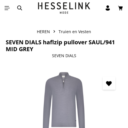
Win
Ga naar de hoofdinhoud
HEREN
Truien en Vesten
SEVEN DIALS haflzip pullover SAUL/941
MID GREY
SEVEN DIALS
Afbeeldingengalerij overslaan