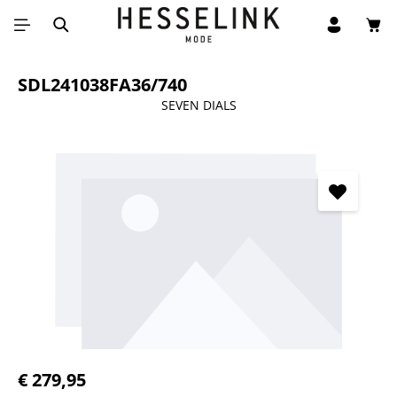
Win
Ga naar de hoofdinhoud
SDL241038FA36/740
SEVEN DIALS
Afbeeldingengalerij overslaan
Normale prijs:
€ 279,95