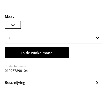
Selecteer
Maat
52
Producthoeveelheid: Voer de gewenste hoeveelheid
In de winkelmand
Productnummer:
010967890104
Beschrijving