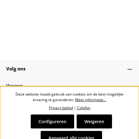
Volg ons
Vragen
Deze website maakt gebruik van cookies om de best mogelijke
ervaring te garanderen.
Meer informatie...
Over ons
Privacy beleid
|
Colofon
Nieuwsbrief
Configureren
Weigeren
Alle prijzen incl. btw plus
verzendkosten
en eventuele
Aanvaard alle cookies