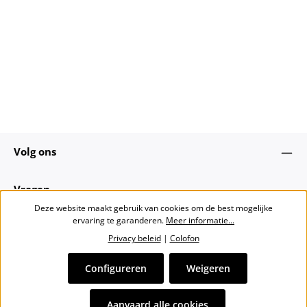
Volg ons
Vragen
Deze website maakt gebruik van cookies om de best mogelijke
ervaring te garanderen.
Meer informatie...
Over ons
Privacy beleid
|
Colofon
Nieuwsbrief
Configureren
Weigeren
Alle prijzen incl. btw plus
verzendkosten
en eventuele
Aanvaard alle cookies