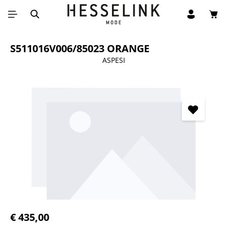
Win
Ga naar de hoofdinhoud
S511016V006/85023 ORANGE
ASPESI
Afbeeldingengalerij overslaan
Normale prijs:
€ 435,00