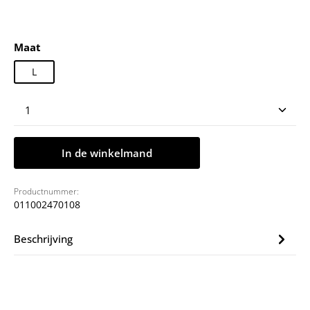
Selecteer
Maat
L
Producthoeveelheid: Voer de gewenste hoeveelheid
In de winkelmand
Productnummer:
011002470108
Beschrijving