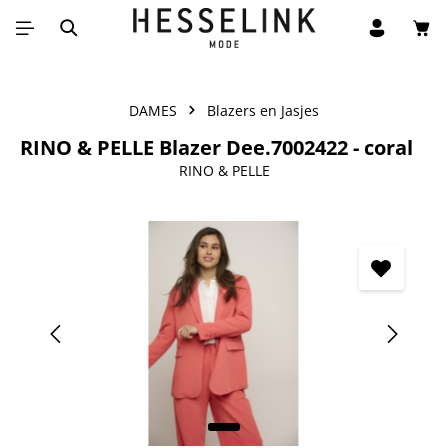
Win
Ga naar de hoofdinhoud
DAMES
Blazers en Jasjes
RINO & PELLE Blazer Dee.7002422 - coral
RINO & PELLE
Afbeeldingengalerij overslaan