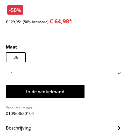
-50%
€ 64,98*
€ 129,95*
(50% bespaard)
Selecteer
Maat
36
Producthoeveelheid: Voer de gewenste hoeveelheid
In de winkelmand
Productnummer:
010963620104
Beschrijving