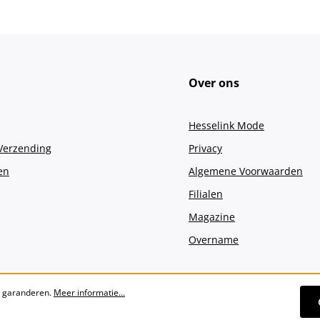
Over ons
Hesselink Mode
 Verzending
Privacy
en
Algemene Voorwaarden
Filialen
Magazine
Overname
e garanderen.
Meer informatie...
Alle prijzen incl. btw plus
verzendko