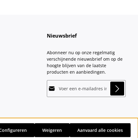
Nieuwsbrief
Abonneer nu op onze regelmatig
verschijnende nieuwsbrief om op de
hoogte blijven van de laatste
producten en aanbiedingen.
E-mailadres*
This site is protected by
Friendly Captcha
and
Privacy
its
Privacy Policy
and
Terms of Use
apply.
Velden gemarkeerd met asterisks (*)
Door doorgaan te selecteren, bevestigt
zijn verplicht.
u dat u onze
gegevensbeschermingsinformatie
hebt
Configureren
Weigeren
Aanvaard alle cookies
gelezen en onze
sten
en eventuele bezorgkosten, indien niet anders vermeld.
algemene voorwaarden
hebt