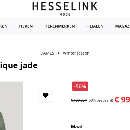
KEN
HEREN
HERENMERKEN
FILIALEN
MAGAZ
DAMES
Winter jassen
ique jade
-50%
€ 9
€ 199,95*
(50% bespaard)
Selecteer
Maat