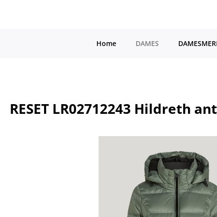
a naar de hoofdinhoud
Ga naar de hoofdnavigatie
Home
DAMES
DAMESMER
RESET LR02712243 Hildreth ant
Afbeeldingengalerij overslaan