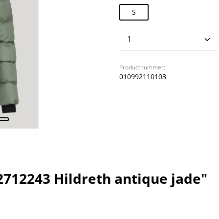
S
Producthoeveelhei
Productnummer:
010992110103
712243 Hildreth antique jade"