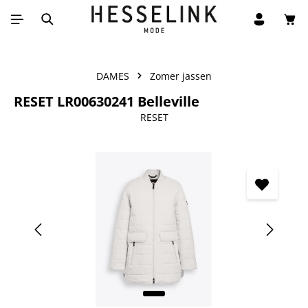
Win
Ga naar de hoofdinhoud
DAMES
Zomer jassen
RESET LR00630241 Belleville
RESET
Afbeeldingengalerij overslaan