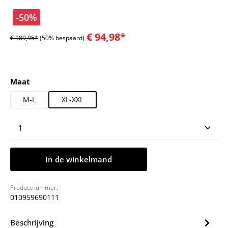
-50%
€ 94,98*
€ 189,95*
(50% bespaard)
Selecteer
Maat
M-L
XL-XXL
Producthoeveelheid: Voer de gewenste hoeveelheid
In de winkelmand
Productnummer:
010959690111
Beschrijving