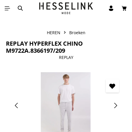
Win
Ga naar de hoofdinhoud
HEREN
Broeken
REPLAY HYPERFLEX CHINO
M9722A.8366197/209
REPLAY
Afbeeldingengalerij overslaan