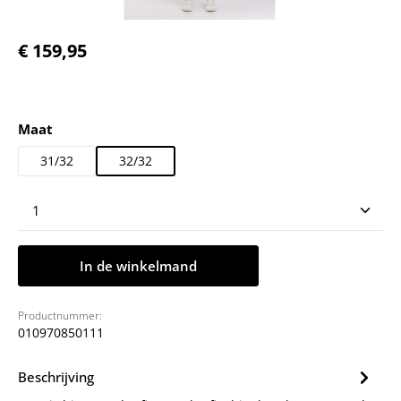
Normale prijs:
€ 159,95
Selecteer
Maat
31/32
32/32
Producthoeveelheid: Voer de gewenste hoeveelheid
In de winkelmand
Productnummer:
010970850111
Beschrijving