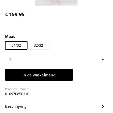
Normale prijs:
€ 159,95
Selecteer
Maat
31/32
32/32
Producthoeveelheid: Voer de gewenste hoeveelheid
In de winkelmand
Productnummer:
010970850110
Beschrijving