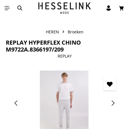
Win
Ga naar de hoofdinhoud
HEREN
Broeken
REPLAY HYPERFLEX CHINO
M9722A.8366197/209
REPLAY
Afbeeldingengalerij overslaan