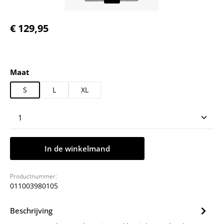
Normale prijs:
€ 129,95
Selecteer
Maat
S
L
XL
Producthoeveelheid: Voer de gewenste hoeveelheid
In de winkelmand
Productnummer:
011003980105
Beschrijving