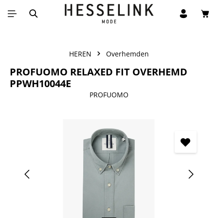
Win
Ga naar de hoofdinhoud
HEREN
Overhemden
PROFUOMO RELAXED FIT OVERHEMD
PPWH10044E
PROFUOMO
Afbeeldingengalerij overslaan