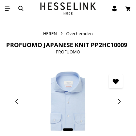
Win
Ga naar de hoofdinhoud
HEREN
Overhemden
PROFUOMO JAPANESE KNIT PP2HC10009
PROFUOMO
Afbeeldingengalerij overslaan