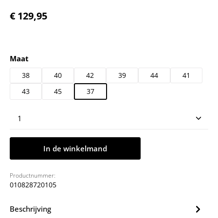
Normale prijs:
€ 129,95
Selecteer
Maat
38
40
42
39
44
41
43
45
37
Producthoeveelheid: Voer de gewenste hoeveelheid
In de winkelmand
Productnummer:
010828720105
Beschrijving