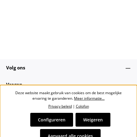
Volg ons
Vragen
Deze website maakt gebruik van cookies om de best mogelijke
ervaring te garanderen.
Meer informatie...
Over ons
Privacy beleid
|
Colofon
Nieuwsbrief
Configureren
Weigeren
Alle prijzen incl. btw plus
verzendkosten
en eventuele
Aanvaard alle cookies