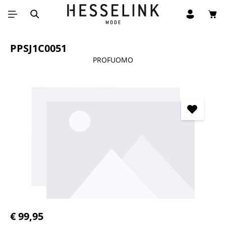
Win
Ga naar de hoofdinhoud
PPSJ1C0051
PROFUOMO
Afbeeldingengalerij overslaan
Normale prijs:
€ 99,95