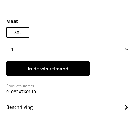
Selecteer
Maat
XXL
Producthoeveelheid: Voer de gewenste hoeveelheid
In de winkelmand
Productnummer:
010824760110
Beschrijving