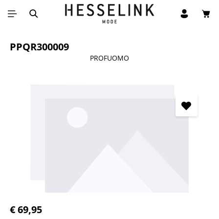
Win
Ga naar de hoofdinhoud
PPQR300009
PROFUOMO
Afbeeldingengalerij overslaan
Normale prijs:
€ 69,95