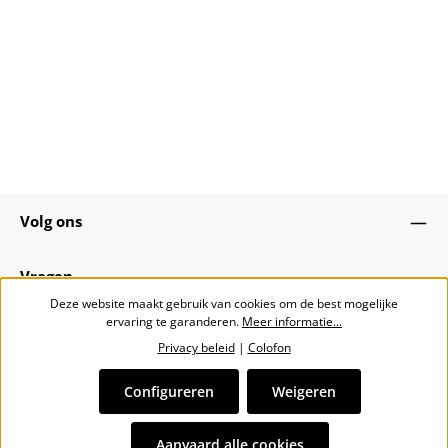
Volg ons
Vragen
Deze website maakt gebruik van cookies om de best mogelijke
ervaring te garanderen.
Meer informatie...
Over ons
Privacy beleid
|
Colofon
Nieuwsbrief
Configureren
Weigeren
Alle prijzen incl. btw plus
verzendkosten
en eventuele
Aanvaard alle cookies