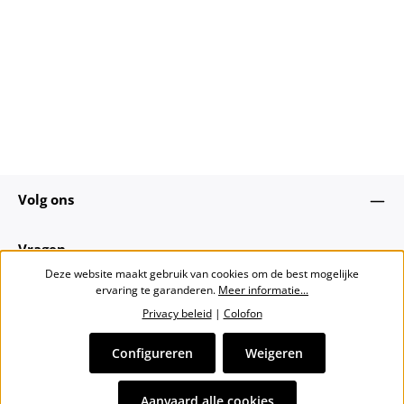
Volg ons
Vragen
Deze website maakt gebruik van cookies om de best mogelijke
ervaring te garanderen.
Meer informatie...
Over ons
Privacy beleid
|
Colofon
Nieuwsbrief
Configureren
Weigeren
Alle prijzen incl. btw plus
verzendkosten
en eventuele
Aanvaard alle cookies