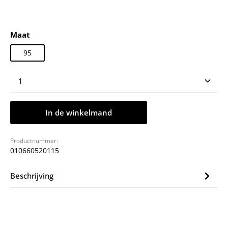
Selecteer
Maat
95
Producthoeveelheid: Voer de gewenste hoeveelheid
In de winkelmand
Productnummer:
010660520115
Beschrijving