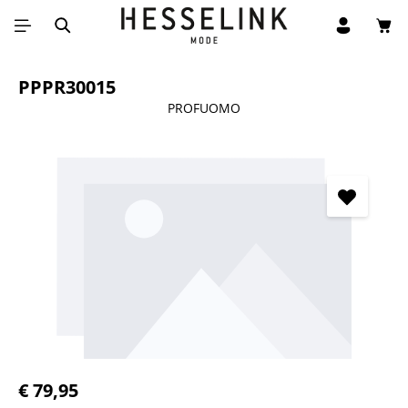
Win
Ga naar de hoofdinhoud
PPPR30015
PROFUOMO
Afbeeldingengalerij overslaan
Normale prijs:
€ 79,95