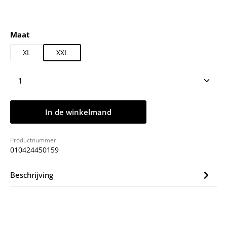
Selecteer
Maat
XL
XXL
Producthoeveelheid: Voer de gewenste hoeveelheid
In de winkelmand
Productnummer:
010424450159
Beschrijving