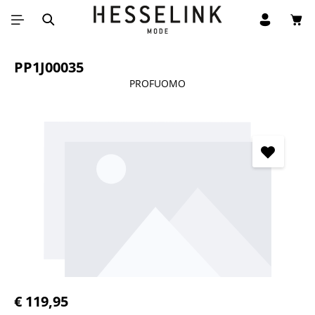
Win
Ga naar de hoofdinhoud
PP1J00035
PROFUOMO
Afbeeldingengalerij overslaan
Normale prijs:
€ 119,95