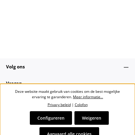
Volg ons
Vragen
Deze website maakt gebruik van cookies om de best mogelijke
ervaring te garanderen.
Meer informatie...
Over ons
Privacy beleid
|
Colofon
Nieuwsbrief
Configureren
Weigeren
Alle prijzen incl. btw plus
verzendkosten
en eventuele
Aanvaard alle cookies