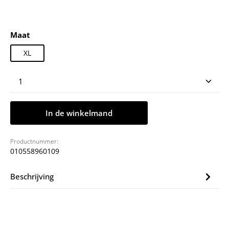
Selecteer
Maat
XL
Producthoeveelheid: Voer de gewenste hoeveelheid
In de winkelmand
Productnummer:
010558960109
Beschrijving