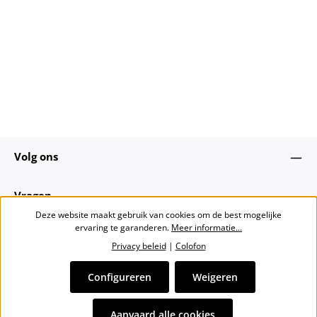
Volg ons
Vragen
Deze website maakt gebruik van cookies om de best mogelijke
ervaring te garanderen.
Meer informatie...
Over ons
Privacy beleid
|
Colofon
Nieuwsbrief
Configureren
Weigeren
Alle prijzen incl. btw plus
verzendkosten
en eventuele
Aanvaard alle cookies