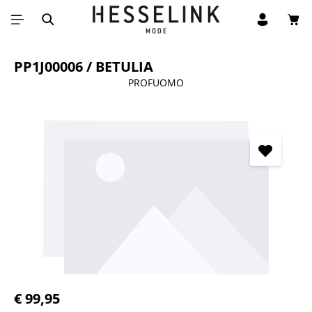
Win
Ga naar de hoofdinhoud
PP1J00006 / BETULIA
PROFUOMO
Afbeeldingengalerij overslaan
Normale prijs:
€ 99,95