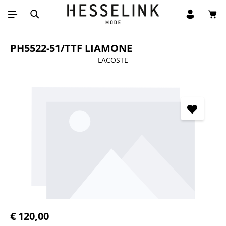
Win
Ga naar de hoofdinhoud
PH5522-51/TTF LIAMONE
LACOSTE
Afbeeldingengalerij overslaan
Normale prijs:
€ 120,00