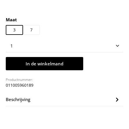
Selecteer
Maat
3
7
Producthoeveelheid: Voer de gewenste hoeveelheid
In de winkelmand
Productnummer:
011005960189
Beschrijving