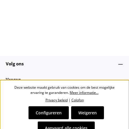
Volg ons
Vragen
Deze website maakt gebruik van cookies om de best mogelijke
ervaring te garanderen.
Meer informatie...
Over ons
Privacy beleid
|
Colofon
Nieuwsbrief
Configureren
Weigeren
Alle prijzen incl. btw plus
verzendkosten
en eventuele
Aanvaard alle cookies