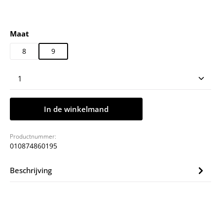
Selecteer
Maat
8
9
Producthoeveelheid: Voer de gewenste hoeveelheid
In de winkelmand
Productnummer:
010874860195
Beschrijving