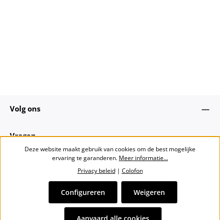
Volg ons
Vragen
Deze website maakt gebruik van cookies om de best mogelijke
ervaring te garanderen.
Meer informatie...
Over ons
Privacy beleid
|
Colofon
Nieuwsbrief
Configureren
Weigeren
Alle prijzen incl. btw plus
verzendkosten
en eventuele
Aanvaard alle cookies