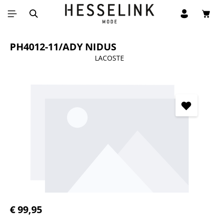
Win
Ga naar de hoofdinhoud
PH4012-11/ADY NIDUS
LACOSTE
Afbeeldingengalerij overslaan
Normale prijs:
€ 99,95