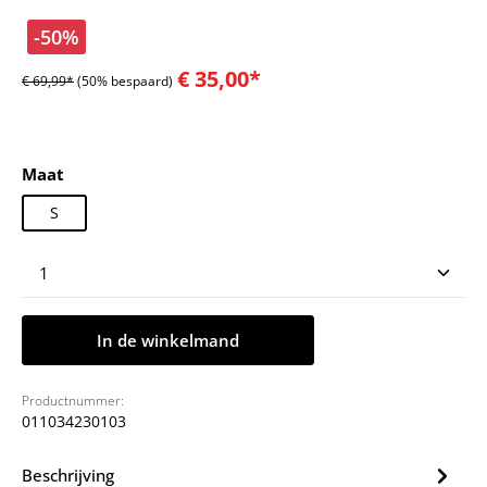
-50%
€ 35,00*
€ 69,99*
(50% bespaard)
Selecteer
Maat
S
Producthoeveelheid: Voer de gewenste hoeveelheid
In de winkelmand
Productnummer:
011034230103
Beschrijving