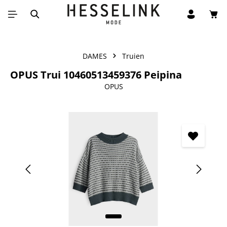
Win
Ga naar de hoofdinhoud
DAMES
Truien
OPUS Trui 10460513459376 Peipina
OPUS
Afbeeldingengalerij overslaan