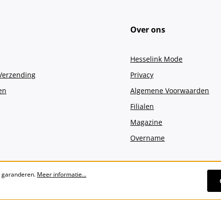
Over ons
Hesselink Mode
 Verzending
Privacy
en
Algemene Voorwaarden
Filialen
Magazine
Overname
e garanderen.
Meer informatie...
Alle prijzen incl. btw plus
verzendko