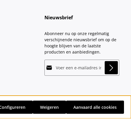
Nieuwsbrief
Abonneer nu op onze regelmatig
verschijnende nieuwsbrief om op de
hoogte blijven van de laatste
producten en aanbiedingen.
E-mailadres*
This site is protected by
Friendly Captcha
and
Privacy
its
Privacy Policy
and
Terms of Use
apply.
Velden gemarkeerd met asterisks (*)
Door doorgaan te selecteren, bevestigt
zijn verplicht.
u dat u onze
gegevensbeschermingsinformatie
hebt
Configureren
Weigeren
Aanvaard alle cookies
gelezen en onze
sten
en eventuele bezorgkosten, indien niet anders vermeld.
algemene voorwaarden
hebt
geaccepteerd.