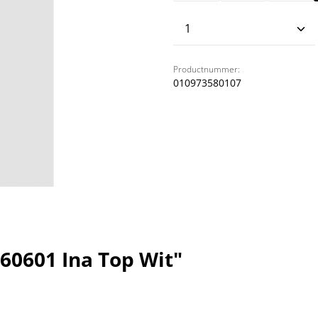
Producthoeveelhei
Productnummer:
010973580107
60601 Ina Top Wit"