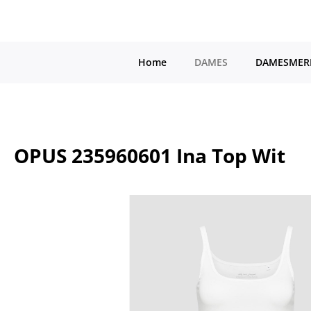
a naar de hoofdinhoud
Ga naar de hoofdnavigatie
Home
DAMES
DAMESMER
OPUS 235960601 Ina Top Wit
Afbeeldingengalerij overslaan