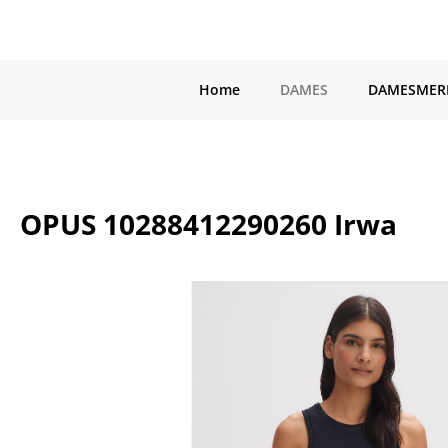
a naar de hoofdinhoud
Ga naar de hoofdnavigatie
Home
DAMES
DAMESMER
OPUS 10288412290260 Irwa
Afbeeldingengalerij overslaan