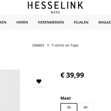
KEN
HEREN
HERENMERKEN
FILIALEN
MAGAZ
DAMES
T-shirts en Tops
Normale prijs:
€ 39,99
Selecteer
Maat
36
40