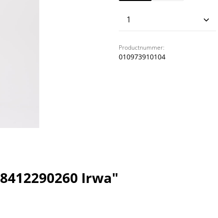
Producthoeveelhei
Productnummer:
010973910104
8412290260 Irwa"