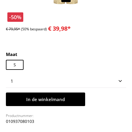
-50%
€ 39,98*
€ 79,95*
(50% bespaard)
Selecteer
Maat
S
Producthoeveelheid: Voer de gewenste hoeveelheid
In de winkelmand
Productnummer:
010937080103