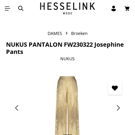
Win
Ga naar de hoofdinhoud
DAMES
Broeken
NUKUS PANTALON FW230322 Josephine
Pants
NUKUS
Afbeeldingengalerij overslaan