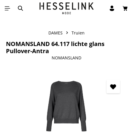
Win
Ga naar de hoofdinhoud
DAMES
Truien
NOMANSLAND 64.117 lichte glans
Pullover-Antra
NOMANSLAND
Afbeeldingengalerij overslaan