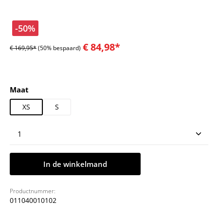
-50%
€ 84,98*
€ 169,95*
(50% bespaard)
Selecteer
Maat
XS
S
Producthoeveelheid: Voer de gewenste hoeveelheid
In de winkelmand
Productnummer:
011040010102