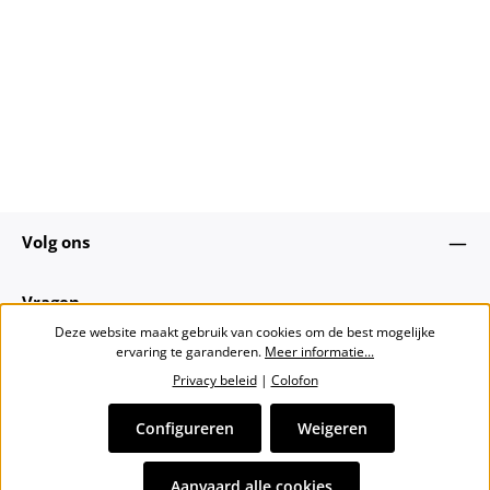
Volg ons
Vragen
Deze website maakt gebruik van cookies om de best mogelijke
ervaring te garanderen.
Meer informatie...
Over ons
Privacy beleid
|
Colofon
Nieuwsbrief
Configureren
Weigeren
Alle prijzen incl. btw plus
verzendkosten
en eventuele
Aanvaard alle cookies