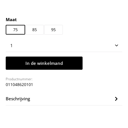
Selecteer
Maat
75
85
95
Producthoeveelheid: Voer de gewenste hoeveelheid
In de winkelmand
Productnummer:
011048620101
Beschrijving