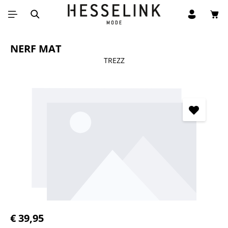
Win
Ga naar de hoofdinhoud
NERF MAT
TREZZ
Afbeeldingengalerij overslaan
Normale prijs:
€ 39,95