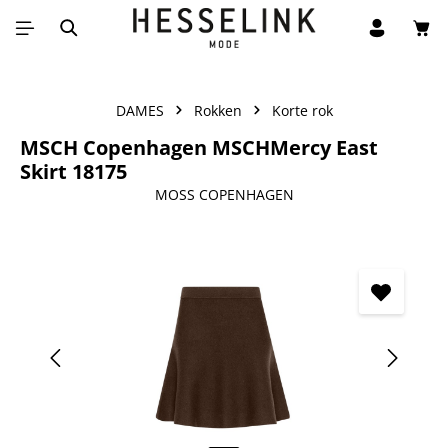
Win
Ga naar de hoofdinhoud
DAMES
Rokken
Korte rok
MSCH Copenhagen MSCHMercy East
Skirt 18175
MOSS COPENHAGEN
Afbeeldingengalerij overslaan