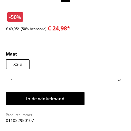
-50%
€ 24,98*
€ 49,95*
(50% bespaard)
Selecteer
Maat
XS-S
Producthoeveelheid: Voer de gewenste hoeveelheid
In de winkelmand
Productnummer:
011032950107