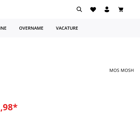
Je hebt 0 items op je ve
Winkelwa
INE
OVERNAME
VACATURE
MOS MOSH
9,98*