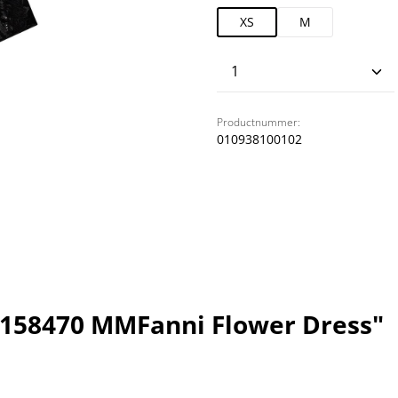
XS
M
Producthoeveelhei
Productnummer:
010938100102
 158470 MMFanni Flower Dress"