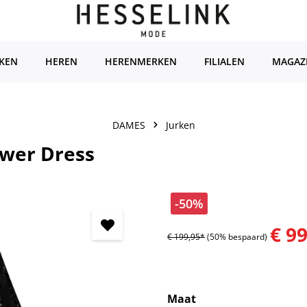
KEN
HEREN
HERENMERKEN
FILIALEN
MAGAZ
DAMES
Jurken
wer Dress
-50%
€ 9
€ 199,95*
(50% bespaard)
Selecteer
Maat