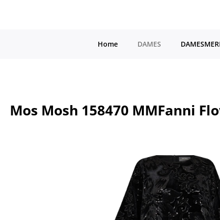
a naar de hoofdinhoud
Ga naar de hoofdnavigatie
Home
DAMES
DAMESMER
Mos Mosh 158470 MMFanni Flo
Afbeeldingengalerij overslaan