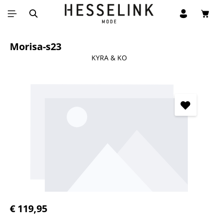
Win
Ga naar de hoofdinhoud
Morisa-s23
KYRA & KO
Afbeeldingengalerij overslaan
Normale prijs:
€ 119,95