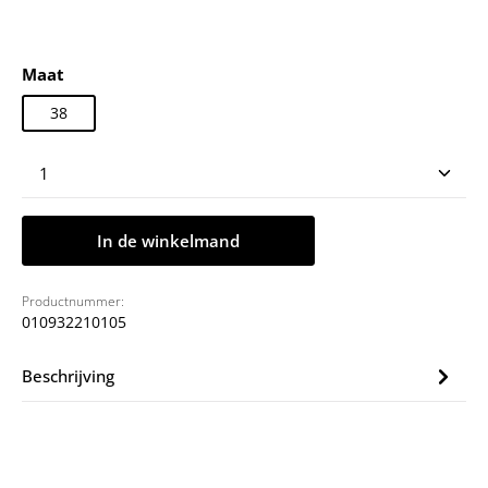
Selecteer
Maat
38
Producthoeveelheid: Voer de gewenste hoeveelheid
In de winkelmand
Productnummer:
010932210105
Beschrijving