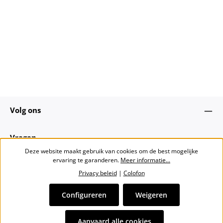
Volg ons
Vragen
Deze website maakt gebruik van cookies om de best mogelijke
ervaring te garanderen.
Meer informatie...
Over ons
Privacy beleid
|
Colofon
Nieuwsbrief
Configureren
Weigeren
Alle prijzen incl. btw plus
verzendkosten
en eventuele
Aanvaard alle cookies