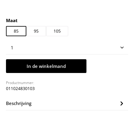
Selecteer
Maat
85
95
105
Producthoeveelheid: Voer de gewenste hoeveelheid
In de winkelmand
Productnummer:
011024830103
Beschrijving