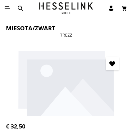
Win
Ga naar de hoofdinhoud
MIESOTA/ZWART
TREZZ
Afbeeldingengalerij overslaan
Normale prijs:
€ 32,50