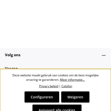
Volg ons
Vragen
Deze website maakt gebruik van cookies om de best mogelijke
ervaring te garanderen.
Meer informatie...
Over ons
Privacy beleid
|
Colofon
Nieuwsbrief
Configureren
Weigeren
Alle prijzen incl. btw plus
verzendkosten
en eventuele
Aanvaard alle cookies